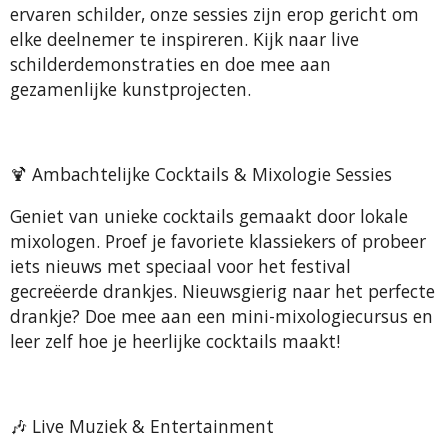
ervaren schilder, onze sessies zijn erop gericht om
l
elke deelnemer te inspireren. Kijk naar live
s
schilderdemonstraties en doe mee aan
c
gezamenlijke kunstprojecten.
r
e
e
🍹
Ambachtelijke Cocktails & Mixologie Sessies
n
Geniet van unieke cocktails gemaakt door lokale
mixologen. Proef je favoriete klassiekers of probeer
iets nieuws met speciaal voor het festival
gecreëerde drankjes. Nieuwsgierig naar het perfecte
drankje? Doe mee aan een mini-mixologiecursus en
leer zelf hoe je heerlijke cocktails maakt!
🎶
Live Muziek & Entertainment