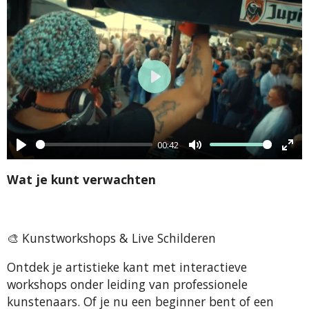
P
l
a
00:42
y
P
M
E
Wat je kunt verwachten
l
u
n
a
t
t
y
e
e
🎨
Kunstworkshops & Live Schilderen
r
f
Ontdek je artistieke kant met interactieve
u
workshops onder leiding van professionele
l
kunstenaars. Of je nu een beginner bent of een